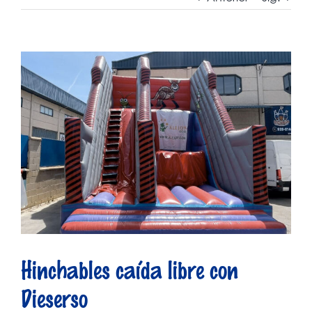
Ver
imagen
más
grande
Hinchables caída libre con
Dieserso