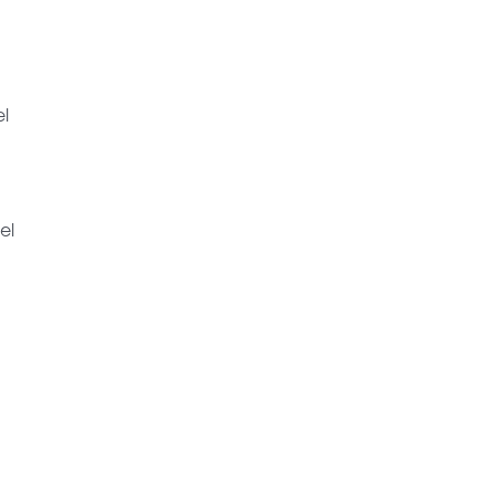
el
el