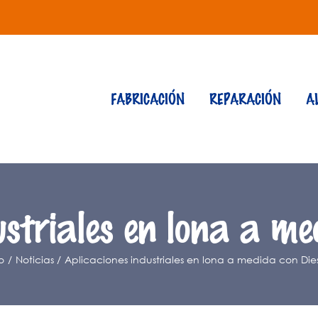
FABRICACIÓN
REPARACIÓN
A
ustriales en lona a me
o
Noticias
Aplicaciones industriales en lona a medida con Die