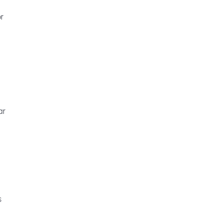
r
ar
s