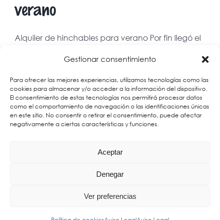
verano
Alquiler de hinchables para verano Por fin llegó el
verano [...]
Gestionar consentimiento
Para ofrecer las mejores experiencias, utilizamos tecnologías como las
23 junio, 2019
|
Noticias
|
Sin comentarios
cookies para almacenar y/o acceder a la información del dispositivo.
El consentimiento de estas tecnologías nos permitirá procesar datos
Más información
como el comportamiento de navegación o las identificaciones únicas
en este sitio. No consentir o retirar el consentimiento, puede afectar
negativamente a ciertas características y funciones.
Aceptar
Denegar
© Dieserso Sport y Ocio, S.L. 648 220 012 - 925 514 320 ó 659
245 491 |
Aviso Legal
|
Política de Cookies
Ver preferencias
Facebook
X
Instagram
Rss
Phone
Correo
Política de cookies
Aviso Legal
Aviso Legal