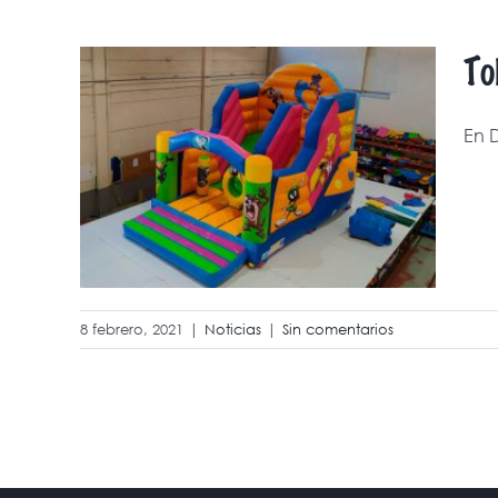
To
es,
En D
ucha
8 febrero, 2021
|
Noticias
|
Sin comentarios