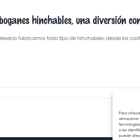
boganes hinchables, una diversión co
ieserso fabricamos todo tipo de hinchables: desde los castill
Para ofrece
almacenar y
tecnología
o las identi
puede afect