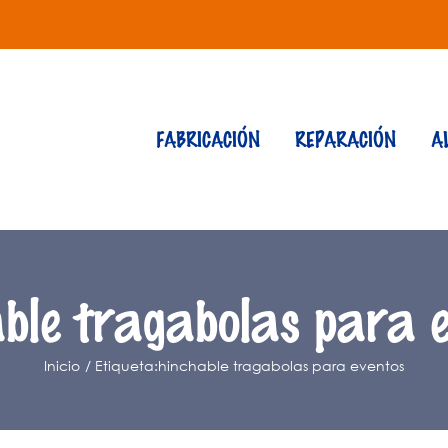
FABRICACIÓN
REPARACIÓN
A
ble tragabolas para 
Inicio
Etiqueta:
hinchable tragabolas para eventos