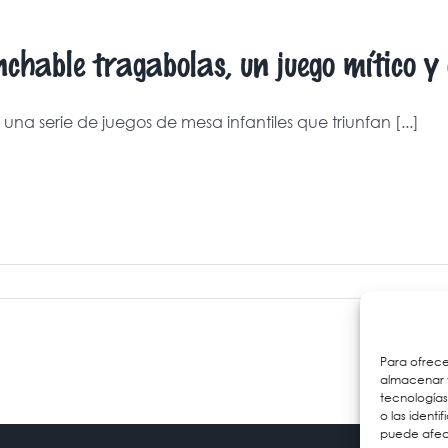
nchable tragabolas, un juego mítico y 
una serie de juegos de mesa infantiles que triunfan [...]
Para ofrece
almacenar y
tecnología
o las identi
puede afect