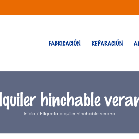
FABRICACIÓN
REPARACIÓN
A
lquiler hinchable vera
Inicio
Etiqueta:
alquiler hinchable verano