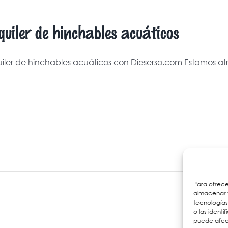
quiler de hinchables acuáticos
uiler de hinchables acuáticos con Dieserso.com Estamos at
Para ofrece
almacenar y
tecnología
o las identi
puede afect