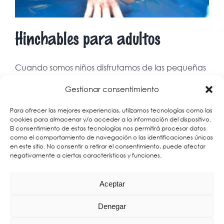
Hinchables para adultos
Cuando somos niños disfrutamos de las pequeñas
cosas de la [...]
Gestionar consentimiento
Para ofrecer las mejores experiencias, utilizamos tecnologías como las
31 enero, 2020
|
Noticias
|
Sin comentarios
cookies para almacenar y/o acceder a la información del dispositivo.
El consentimiento de estas tecnologías nos permitirá procesar datos
Más información
como el comportamiento de navegación o las identificaciones únicas
en este sitio. No consentir o retirar el consentimiento, puede afectar
negativamente a ciertas características y funciones.
Aceptar
Denegar
© Dieserso Sport y Ocio, S.L. 648 220 012 - 925 514 320 ó 659