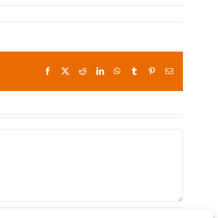
Facebook
X
Reddit
LinkedIn
WhatsApp
Tumblr
Pinterest
Correo
electrónico