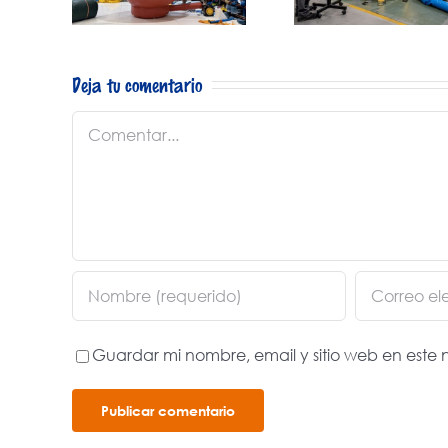
qué debe
serso
y camp
recibir el
Deja tu comentario
comprador
Comentar
Guardar mi nombre, email y sitio web en est