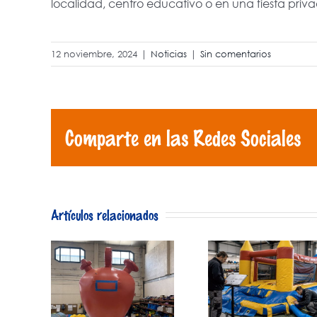
localidad, centro educativo o en una fiesta priv
12 noviembre, 2024
|
Noticias
|
Sin comentarios
Comparte en las Redes Sociales
Artículos relacionados
Normativa
UNE-EN
cas
Hincha
14960 en
bles
acuáti
hinchables,
uctos
para ho