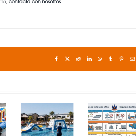
ada,
contacta con nosotros
.
Facebook
X
Reddit
LinkedIn
WhatsApp
Tumblr
Pinter
bles
Uso seguro
Réplic
cos
de castillos
hinchab
teles
hinchables:
de produ