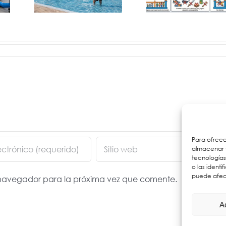
ings
guía básica
con Dies
Para ofrece
almacenar y
tecnología
o las identi
puede afect
e navegador para la próxima vez que comente.
A