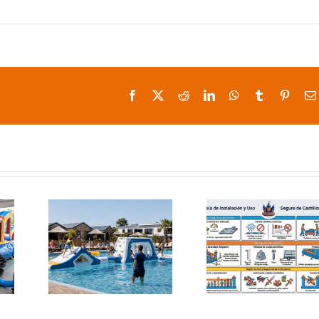
Facebook
X
Reddit
LinkedIn
WhatsApp
Tumblr
Pinter
bles
Uso seguro
Réplic
cos
de castillos
hinchab
teles
hinchables:
de produ
ings
guía básica
con Dies