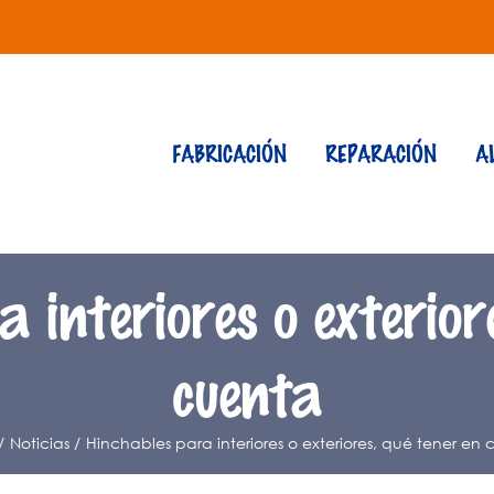
FABRICACIÓN
REPARACIÓN
A
 interiores o exterior
cuenta
Noticias
Hinchables para interiores o exteriores, qué tener en