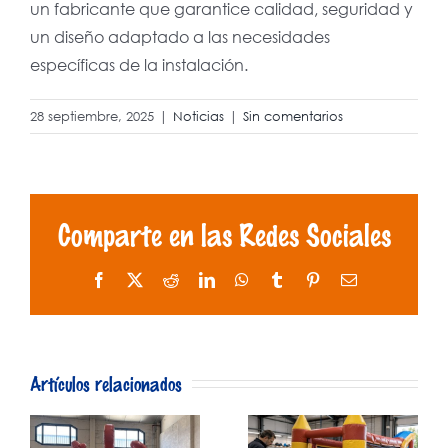
un fabricante que garantice calidad, seguridad y
un diseño adaptado a las necesidades
específicas de la instalación.
28 septiembre, 2025
|
Noticias
|
Sin comentarios
Comparte en las Redes Sociales
Facebook
X
Reddit
LinkedIn
WhatsApp
Tumblr
Pinterest
Correo
electrónico
Normativa
Artículos relacionados
UNE-EN
Hinchables