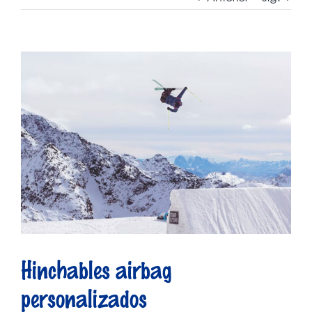
Ver
imagen
más
grande
Hinchables airbag
personalizados