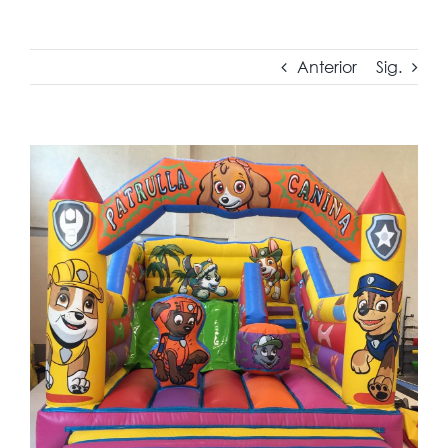
Anterior
Sig.
Ver
imagen
más
grande