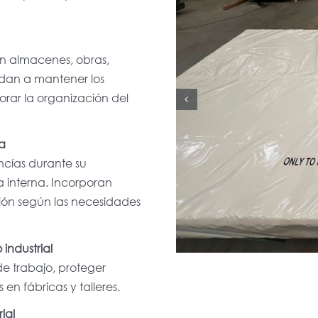
en almacenes, obras,
udan a mantener los
orar la organización del
ga
cías durante su
ica interna. Incorporan
eción según las necesidades
industrial
 de trabajo, proteger
en fábricas y talleres.
ial