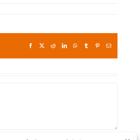
Facebook
X
Reddit
LinkedIn
WhatsApp
Tumblr
Pinterest
Correo
electrónico