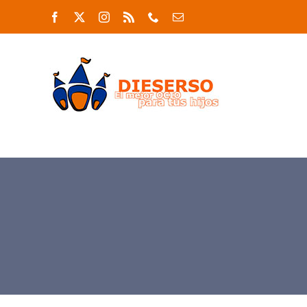
Saltar
Facebook
X
Instagram
Rss
Phone
Correo
al
electrónico
contenido