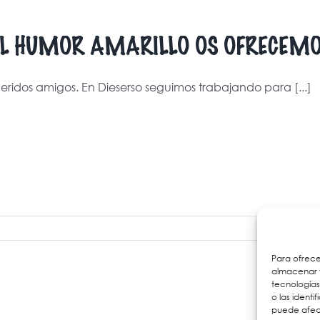
L HUMOR AMARILLO OS OFRECEMO
ridos amigos. En Dieserso seguimos trabajando para [...]
Para ofrece
almacenar y
tecnología
o las identi
puede afect