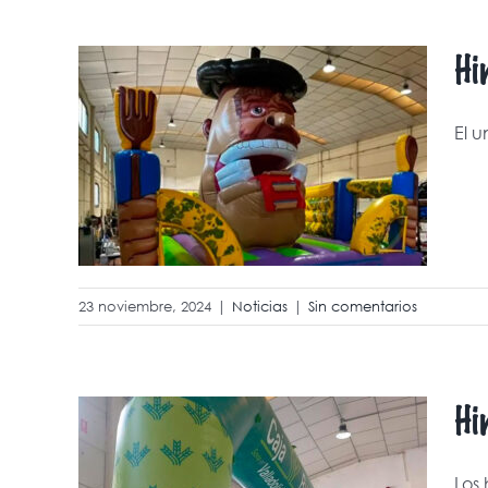
Hi
es
El u
on
23 noviembre, 2024
|
Noticias
|
Sin comentarios
Hi
Los