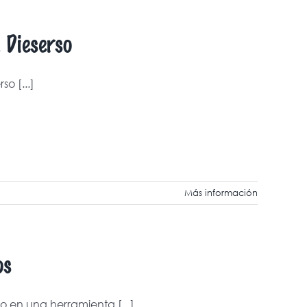
 Dieserso
o [...]
Más información
os
 en una herramienta [...]