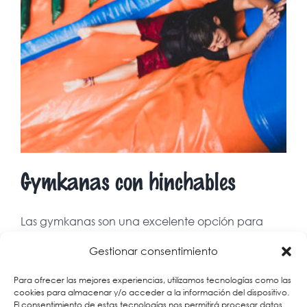
Gymkanas con hinchables
Las gymkanas son una excelente opción para
animar las fiestas [...]
Gestionar consentimiento
Para ofrecer las mejores experiencias, utilizamos tecnologías como las
18 julio, 2024
|
Noticias
|
Sin comentarios
cookies para almacenar y/o acceder a la información del dispositivo.
El consentimiento de estas tecnologías nos permitirá procesar datos
Más información