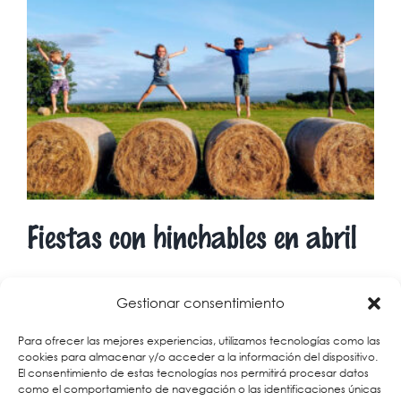
Fiestas con hinchables en abril
El mes de abril de 2022 se presenta con un [...]
Gestionar consentimiento
Para ofrecer las mejores experiencias, utilizamos tecnologías como las
31 marzo, 2022
|
Noticias
|
Sin comentarios
cookies para almacenar y/o acceder a la información del dispositivo.
El consentimiento de estas tecnologías nos permitirá procesar datos
Más información
como el comportamiento de navegación o las identificaciones únicas