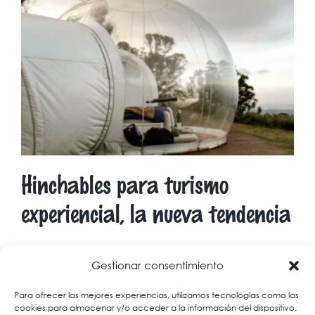
Hinchables para turismo
experiencial, la nueva tendencia
El sector turístico ha dado un giro radical hacia [...]
Gestionar consentimiento
Para ofrecer las mejores experiencias, utilizamos tecnologías como las
11 marzo, 2026
|
Noticias
|
Sin comentarios
cookies para almacenar y/o acceder a la información del dispositivo.